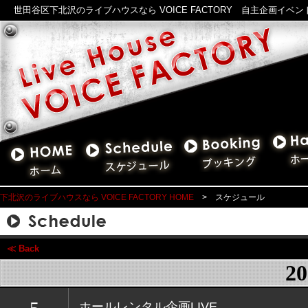
世田谷区下北沢のライブハウスなら VOICE FACTORY 自主企画イベ
下北沢のライブハウスなら VOICE FACTORY HOME
> スケジュール
≪ Back
20
ホールレンタル企画LIVE