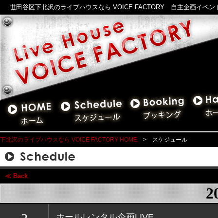
世田谷区下北沢のライブハウスなら VOICE FACTORY 自主企画イベ
下北沢のライブハウスなら VOICE FACTORY HOME
> スケジュール
≪ Back
2
ホールレンタル企画LIVE